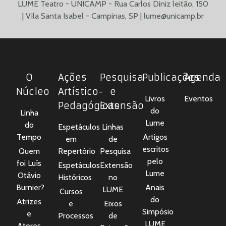
LUME Teatro - UNICAMP - Rua Carlos Diniz leitão, 150
| Vila Santa Isabel - Campinas, SP |
lume@unicamp.br
O
Ações
Pesquisa
Publicações
Agenda
Núcleo
Artístico-
e
Livros
Eventos
Pedagógicas
Extensão
do
Linha
Lume
do
Espetáculos
Linhas
Tempo
Artigos
em
de
escritos
Quem
Repertório
Pesquisa
pelo
foi Luís
Espetáculos
Extensão
Lume
Otávio
Históricos
no
Burnier?
Anais
LUME
Cursos
do
Atrizes
e
Eixos
Simpósio
e
Processos
de
LUME
Atores