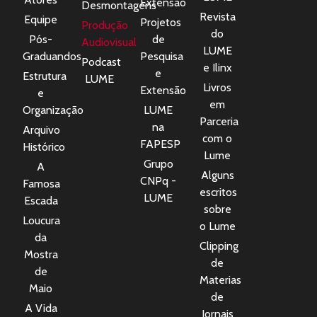
Extensão
Desmontagens
Revista
Equipe
Projetos
Produção
do
Pós-
de
Audiovisual
LUME
Graduandos
Pesquisa
Podcast
e Ilinx
e
Estrutura
LUME
Livros
Extensão
e
em
Organização
LUME
Parceria
na
Arquivo
com o
FAPESP
Histórico
Lume
Grupo
A
Alguns
CNPq -
Famosa
escritos
LUME
Escada
sobre
Loucura
o Lume
da
Clipping
Mostra
de
de
Materias
Maio
de
A Vida
Jornais