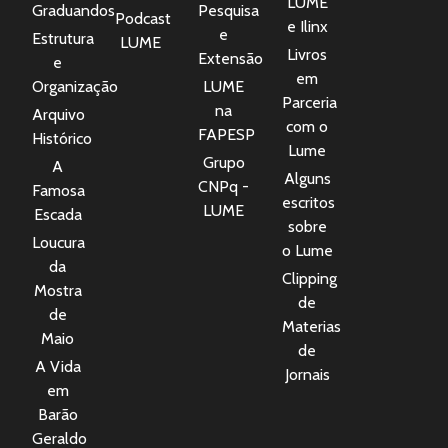
LUME
Graduandos
Pesquisa
Podcast
e Ilinx
e
Estrutura
LUME
Livros
Extensão
e
em
Organização
LUME
Parceria
na
Arquivo
com o
FAPESP
Histórico
Lume
Grupo
A
Alguns
CNPq -
Famosa
escritos
LUME
Escada
sobre
Loucura
o Lume
da
Clipping
Mostra
de
de
Materias
Maio
de
A Vida
Jornais
em
Barão
Geraldo