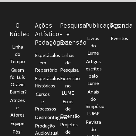
O
Ações
Pesquisa
Publicações
Agenda
Núcleo
Artístico-
e
Livros
Eventos
Pedagógicas
Extensão
do
Linha
Lume
do
Espetáculos
Linhas
Tempo
Artigos
em
de
escritos
Quem
Repertório
Pesquisa
pelo
foi Luís
Espetáculos
Extensão
Lume
Otávio
Históricos
no
Burnier?
Anais
LUME
Cursos
do
Atrizes
e
Eixos
Simpósio
e
Processos
de
LUME
Atores
Extensão
Desmontagens
Revista
Equipe
Projetos
Produção
do
Pós-
de
Audiovisual