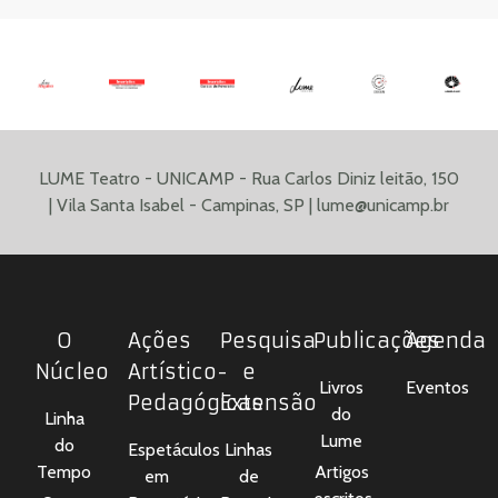
LUME Teatro - UNICAMP - Rua Carlos Diniz leitão, 150
| Vila Santa Isabel - Campinas, SP |
lume@unicamp.br
O
Ações
Pesquisa
Publicações
Agenda
Núcleo
Artístico-
e
Livros
Eventos
Pedagógicas
Extensão
do
Linha
Lume
do
Espetáculos
Linhas
Tempo
Artigos
em
de