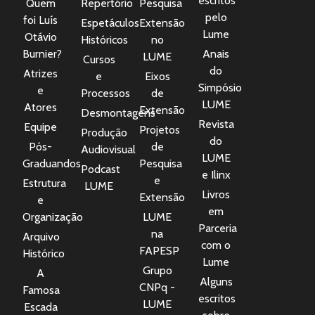
escritos
Quem
Repertório
Pesquisa
pelo
foi Luís
Espetáculos
Extensão
Lume
Otávio
Históricos
no
Burnier?
Anais
LUME
Cursos
do
Atrizes
e
Eixos
Simpósio
e
Processos
de
LUME
Atores
Extensão
Desmontagens
Revista
Equipe
Projetos
Produção
do
Pós-
de
Audiovisual
LUME
Graduandos
Pesquisa
Podcast
e Ilinx
e
Estrutura
LUME
Livros
Extensão
e
em
Organização
LUME
Parceria
na
Arquivo
com o
FAPESP
Histórico
Lume
Grupo
A
Alguns
CNPq -
Famosa
escritos
LUME
Escada