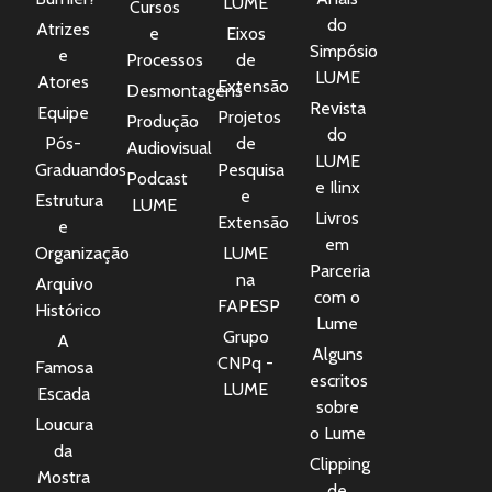
LUME
Cursos
do
Atrizes
e
Eixos
Simpósio
e
Processos
de
LUME
Atores
Extensão
Desmontagens
Revista
Equipe
Projetos
Produção
do
Pós-
de
Audiovisual
LUME
Graduandos
Pesquisa
Podcast
e Ilinx
e
Estrutura
LUME
Livros
Extensão
e
em
Organização
LUME
Parceria
na
Arquivo
com o
FAPESP
Histórico
Lume
Grupo
A
Alguns
CNPq -
Famosa
escritos
LUME
Escada
sobre
Loucura
o Lume
da
Clipping
Mostra
de