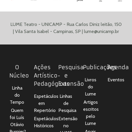
LUME Teatro - UNICAMP - Rua Carlos Diniz leitão, 150
| Vila Santa Isabel - Campinas, SP |
lume@unicamp.br
O
Ações
Pesquisa
Publicações
Agenda
Núcleo
Artístico-
e
Livros
Eventos
Pedagógicas
Extensão
do
Linha
Lume
do
Espetáculos
Linhas
Tempo
Artigos
em
de
escritos
Quem
Repertório
Pesquisa
pelo
foi Luís
Espetáculos
Extensão
Lume
Otávio
Históricos
no
Burnier?
Anais