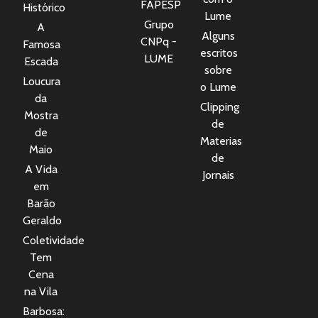
FAPESP
Histórico
Lume
Grupo
A
Alguns
CNPq -
Famosa
escritos
LUME
Escada
sobre
Loucura
o Lume
da
Clipping
Mostra
de
de
Materias
Maio
de
A Vida
Jornais
em
Barão
Geraldo
Coletividade
Tem
Cena
na Vila
Barbosa: