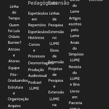
Pedagógicas
Extensão
do
Linha
Lume
do
Espetáculos
Linhas
Tempo
Artigos
em
de
escritos
Quem
Repertório
Pesquisa
pelo
foi Luís
Espetáculos
Extensão
Lume
Otávio
Históricos
no
Burnier?
Anais
LUME
Cursos
do
Atrizes
e
Eixos
Simpósio
e
Processos
de
LUME
Atores
Extensão
Desmontagens
Revista
Equipe
Projetos
Produção
do
Pós-
de
Audiovisual
LUME
Graduandos
Pesquisa
Podcast
e Ilinx
e
Estrutura
LUME
Livros
Extensão
e
em
Organização
LUME
Parceria
na
Arquivo
com o