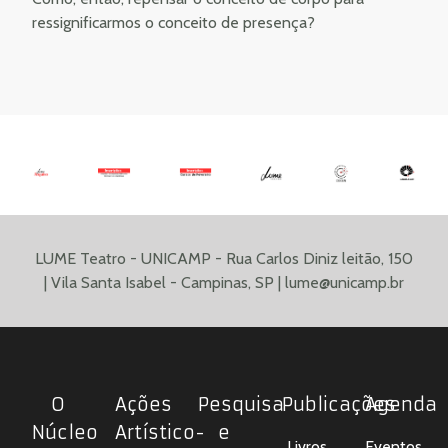
ressignificarmos o conceito de presença?
LUME Teatro - UNICAMP - Rua Carlos Diniz leitão, 150
| Vila Santa Isabel - Campinas, SP |
lume@unicamp.br
O
Ações
Pesquisa
Publicações
Agenda
Núcleo
Artístico-
e
Livros
Eventos