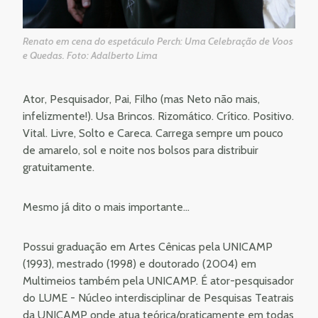
Renato em cena do espetáculo Perch: Uma Celebração de Voos
e Quedas. Foto: Adalberto Lima
Ator, Pesquisador, Pai, Filho (mas Neto não mais,
infelizmente!). Usa Brincos. Rizomático. Crítico. Positivo.
Vital. Livre, Solto e Careca. Carrega sempre um pouco
de amarelo, sol e noite nos bolsos para distribuir
gratuitamente.
Mesmo já dito o mais importante…
Possui graduação em Artes Cênicas pela UNICAMP
(1993), mestrado (1998) e doutorado (2004) em
Multimeios também pela UNICAMP. É ator-pesquisador
do LUME - Núcleo interdisciplinar de Pesquisas Teatrais
da UNICAMP onde atua teórica/praticamente em todas