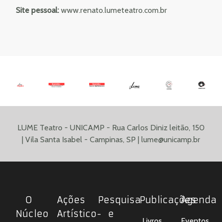
Site pessoal:
www.renato.lumeteatro.com.br
LUME Teatro - UNICAMP - Rua Carlos Diniz leitão, 150
| Vila Santa Isabel - Campinas, SP |
lume@unicamp.br
O
Ações
Pesquisa
Publicações
Agenda
Núcleo
Artístico-
e
Livros
Eventos