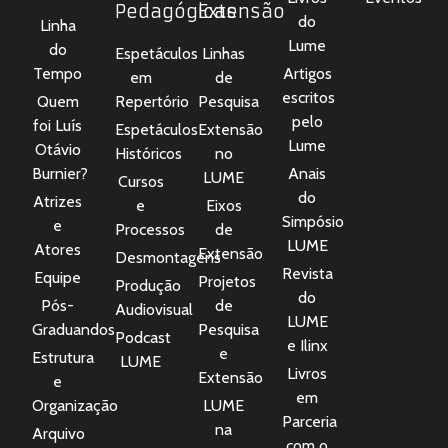
Pedagógicas
Extensão
do
Linha
Lume
do
Espetáculos
Linhas
Tempo
Artigos
em
de
escritos
Quem
Repertório
Pesquisa
pelo
foi Luís
Espetáculos
Extensão
Lume
Otávio
Históricos
no
Burnier?
Anais
LUME
Cursos
do
Atrizes
e
Eixos
Simpósio
e
Processos
de
LUME
Atores
Extensão
Desmontagens
Revista
Equipe
Projetos
Produção
do
Pós-
de
Audiovisual
LUME
Graduandos
Pesquisa
Podcast
e Ilinx
e
Estrutura
LUME
Livros
Extensão
e
em
Organização
LUME
Parceria
na
Arquivo
com o