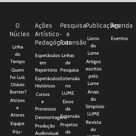
O
Ações
Pesquisa
Publicações
Agenda
Núcleo
Artístico-
e
Livros
Eventos
Pedagógicas
Extensão
do
Linha
Lume
do
Espetáculos
Linhas
Tempo
Artigos
em
de
escritos
Quem
Repertório
Pesquisa
pelo
foi Luís
Espetáculos
Extensão
Lume
Otávio
Históricos
no
Burnier?
Anais
LUME
Cursos
do
Atrizes
e
Eixos
Simpósio
e
Processos
de
LUME
Atores
Extensão
Desmontagens
Revista
Equipe
Projetos
Produção
do
Pós-
de
Audiovisual