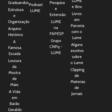
LUME
Graduandos
Pesquisa
Podcast
e Ilinx
e
Estrutura
LUME
Livros
Extensão
e
em
Organização
LUME
Parceria
na
Arquivo
com o
FAPESP
Histórico
Lume
Grupo
A
Alguns
CNPq -
Famosa
escritos
LUME
Escada
sobre
Loucura
o Lume
da
Clipping
Mostra
de
de
Materias
Maio
de
A Vida
Jornais
em
Barão
Geraldo