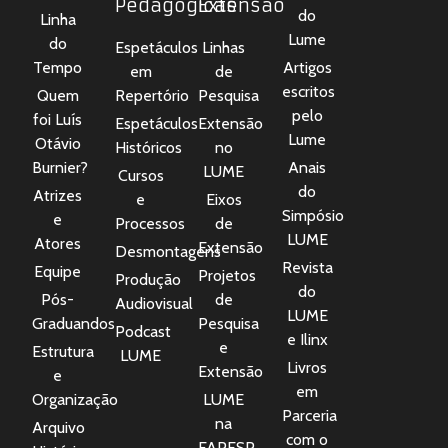
Pedagógicas
Extensão
do
Linha
Lume
do
Espetáculos
Linhas
Tempo
Artigos
em
de
escritos
Quem
Repertório
Pesquisa
pelo
foi Luís
Espetáculos
Extensão
Lume
Otávio
Históricos
no
Burnier?
Anais
LUME
Cursos
do
Atrizes
e
Eixos
Simpósio
e
Processos
de
LUME
Atores
Extensão
Desmontagens
Revista
Equipe
Projetos
Produção
do
Pós-
de
Audiovisual
LUME
Graduandos
Pesquisa
Podcast
e Ilinx
e
Estrutura
LUME
Livros
Extensão
e
em
Organização
LUME
Parceria
na
Arquivo
com o
FAPESP