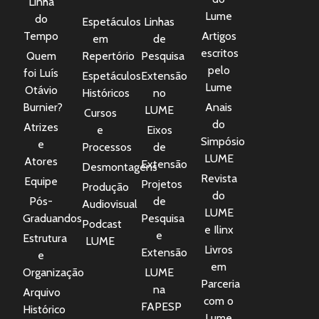
Linha
Lume
do
Espetáculos
Linhas
Tempo
Artigos
em
de
escritos
Quem
Repertório
Pesquisa
pelo
foi Luís
Espetáculos
Extensão
Lume
Otávio
Históricos
no
Burnier?
Anais
LUME
Cursos
do
Atrizes
e
Eixos
Simpósio
e
Processos
de
LUME
Atores
Extensão
Desmontagens
Revista
Equipe
Projetos
Produção
do
Pós-
de
Audiovisual
LUME
Graduandos
Pesquisa
Podcast
e Ilinx
e
Estrutura
LUME
Livros
Extensão
e
em
Organização
LUME
Parceria
na
Arquivo
com o
FAPESP
Histórico
Lume