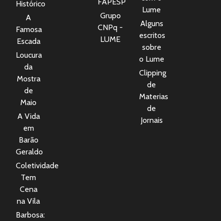
FAPESP
Histórico
Lume
Grupo
A
Alguns
CNPq -
Famosa
escritos
LUME
Escada
sobre
Loucura
o Lume
da
Clipping
Mostra
de
de
Materias
Maio
de
A Vida
Jornais
em
Barão
Geraldo
Coletividade
Tem
Cena
na Vila
Barbosa: