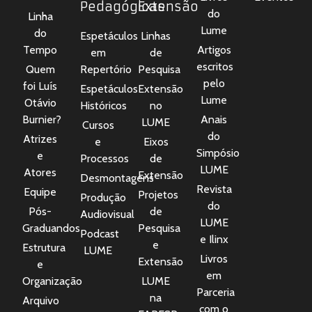
Pedagógicas
Extensão
do
Linha
Lume
do
Espetáculos
Linhas
Tempo
Artigos
em
de
escritos
Quem
Repertório
Pesquisa
pelo
foi Luís
Espetáculos
Extensão
Lume
Otávio
Históricos
no
Burnier?
Anais
LUME
Cursos
do
Atrizes
e
Eixos
Simpósio
e
Processos
de
LUME
Atores
Extensão
Desmontagens
Revista
Equipe
Projetos
Produção
do
Pós-
de
Audiovisual
LUME
Graduandos
Pesquisa
Podcast
e Ilinx
e
Estrutura
LUME
Livros
Extensão
e
em
Organização
LUME
Parceria
na
Arquivo
com o