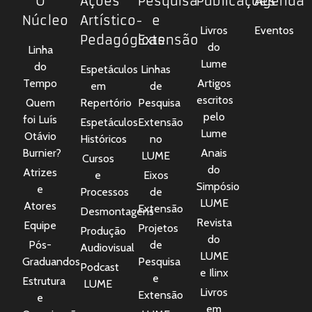
O
Ações
Pesquisa
Publicações
Agenda
Núcleo
Artístico-
e
Livros
Eventos
Pedagógicas
Extensão
do
Linha
Lume
do
Espetáculos
Linhas
Tempo
Artigos
em
de
escritos
Quem
Repertório
Pesquisa
pelo
foi Luís
Espetáculos
Extensão
Lume
Otávio
Históricos
no
Burnier?
Anais
LUME
Cursos
do
Atrizes
e
Eixos
Simpósio
e
Processos
de
LUME
Atores
Extensão
Desmontagens
Revista
Equipe
Projetos
Produção
do
Pós-
de
Audiovisual
LUME
Graduandos
Pesquisa
Podcast
e Ilinx
e
Estrutura
LUME
Livros
Extensão
e
em