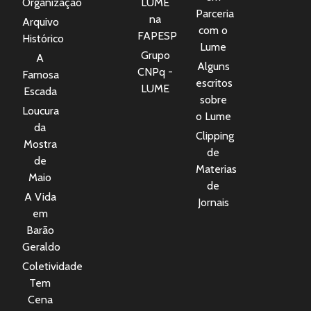
Organização
LUME
Parceria
na
Arquivo
com o
FAPESP
Histórico
Lume
Grupo
A
Alguns
CNPq -
Famosa
escritos
LUME
Escada
sobre
Loucura
o Lume
da
Clipping
Mostra
de
de
Materias
Maio
de
A Vida
Jornais
em
Barão
Geraldo
Coletividade
Tem
Cena