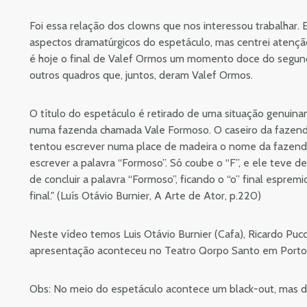
Foi essa relação dos clowns que nos interessou trabalhar. 
aspectos dramatúrgicos do espetáculo, mas centrei atençã
é hoje o final de Valef Ormos um momento doce do segund
outros quadros que, juntos, deram Valef Ormos.
O título do espetáculo é retirado de uma situação genuin
numa fazenda chamada Vale Formoso. O caseiro da fazend
tentou escrever numa place de madeira o nome da fazenda
escrever a palavra “Formoso”. Só coube o “F”, e ele teve d
de concluir a palavra “Formoso”, ficando o “o” final espre
final." (Luís Otávio Burnier, A Arte de Ator, p.220)
Neste vídeo temos Luis Otávio Burnier (Cafa), Ricardo Pucce
apresentação aconteceu no Teatro Qorpo Santo em Porto
Obs: No meio do espetáculo acontece um black-out, mas da