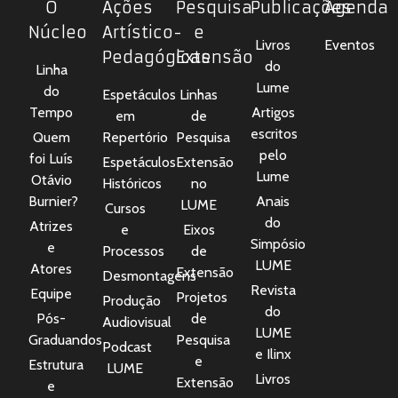
O
Ações
Pesquisa
Publicações
Agenda
Núcleo
Artístico-
e
Livros
Eventos
Pedagógicas
Extensão
do
Linha
Lume
do
Espetáculos
Linhas
Tempo
Artigos
em
de
escritos
Quem
Repertório
Pesquisa
pelo
foi Luís
Espetáculos
Extensão
Lume
Otávio
Históricos
no
Burnier?
Anais
LUME
Cursos
do
Atrizes
e
Eixos
Simpósio
e
Processos
de
LUME
Atores
Extensão
Desmontagens
Revista
Equipe
Projetos
Produção
do
Pós-
de
Audiovisual
LUME
Graduandos
Pesquisa
Podcast
e Ilinx
e
Estrutura
LUME
Livros
Extensão
e