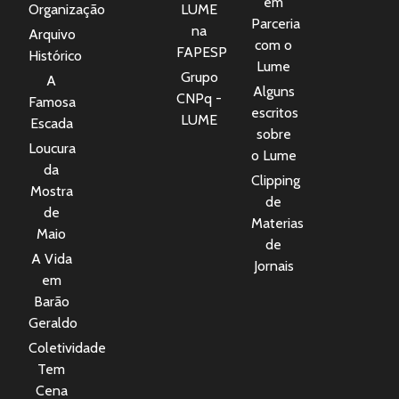
em
Organização
LUME
Parceria
na
Arquivo
com o
FAPESP
Histórico
Lume
Grupo
A
Alguns
CNPq -
Famosa
escritos
LUME
Escada
sobre
Loucura
o Lume
da
Clipping
Mostra
de
de
Materias
Maio
de
A Vida
Jornais
em
Barão
Geraldo
Coletividade
Tem
Cena